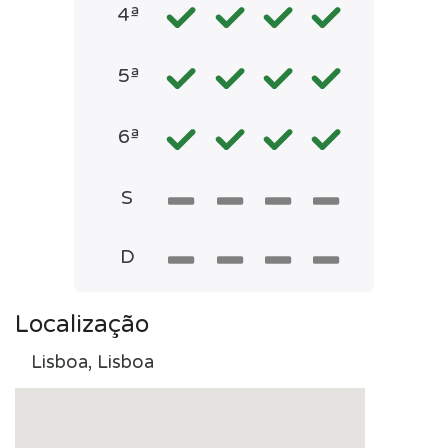
4ª
5ª
6ª
S
D
Localização
Lisboa, Lisboa