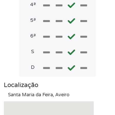
4ª
5ª
6ª
S
D
Localização
Santa Maria da Feira, Aveiro