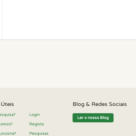
 Úteis
Blog & Redes Sociais
esquisa?
Login
Ler o nosso Blog
somos?
Registo
unciona?
Pesquisas