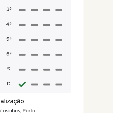
3ª
4ª
5ª
6ª
S
D
alização
tosinhos, Porto