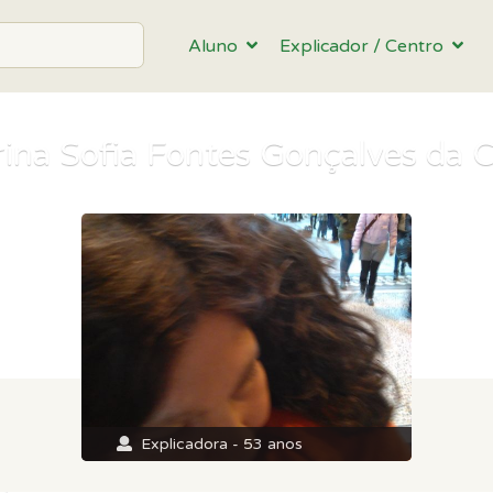
Aluno
Explicador / Centro
rina Sofia Fontes Gonçalves da 
Explicadora - 53 anos