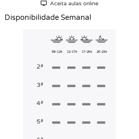
Aceita aulas online
Disponibilidade Semanal
08-12h
12-17h
17-20h
20-23h
2ª
3ª
4ª
5ª