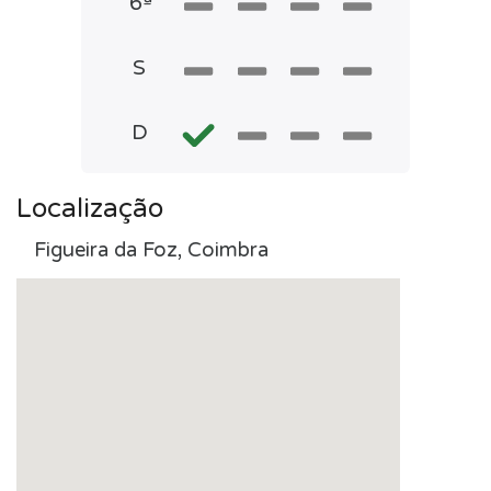
6ª
S
D
Localização
Figueira da Foz, Coimbra