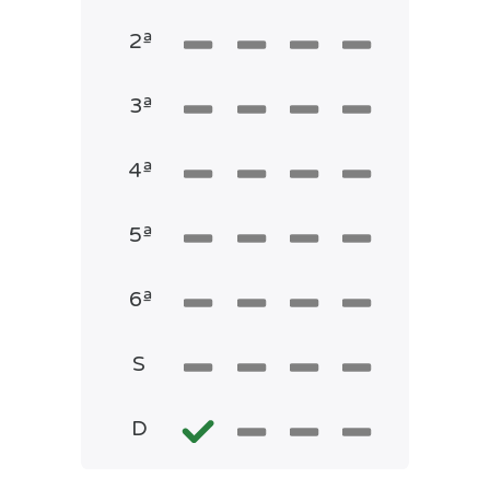
2ª
3ª
4ª
5ª
6ª
S
D