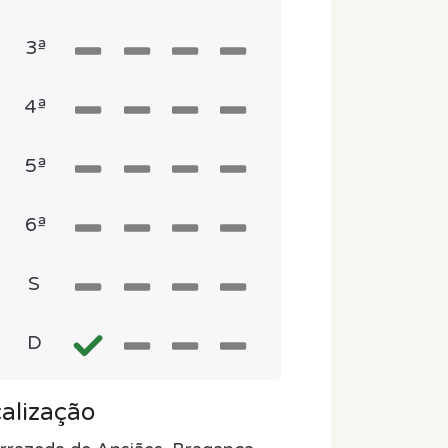
3ª
4ª
5ª
6ª
S
D
alização