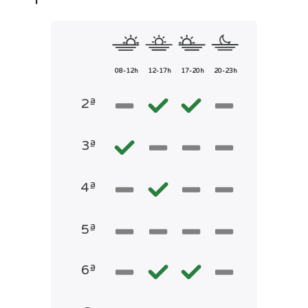
08-12h
12-17h
17-20h
20-23h
2ª
3ª
4ª
5ª
6ª