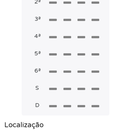
2ª
3ª
4ª
5ª
6ª
S
D
Localização