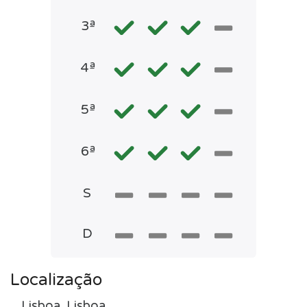
3ª
4ª
5ª
6ª
S
D
Localização
Lisboa, Lisboa