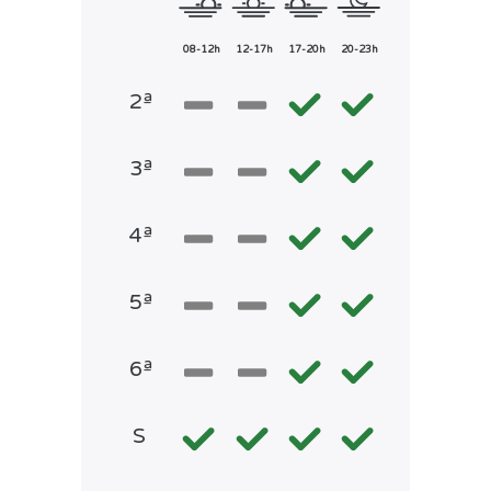
08-12h
12-17h
17-20h
20-23h
2ª
3ª
4ª
5ª
6ª
S