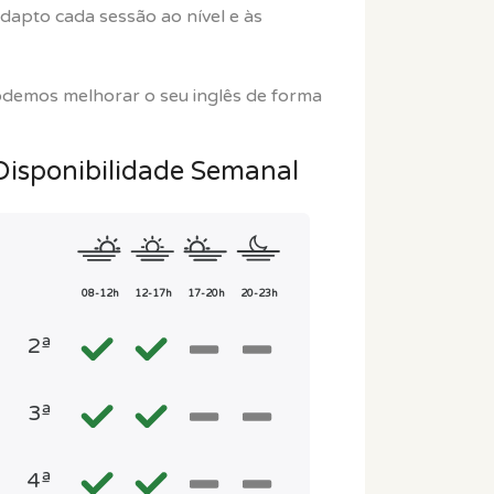
adapto cada sessão ao nível e às
odemos melhorar o seu inglês de forma
Disponibilidade Semanal
08-12h
12-17h
17-20h
20-23h
2ª
3ª
4ª