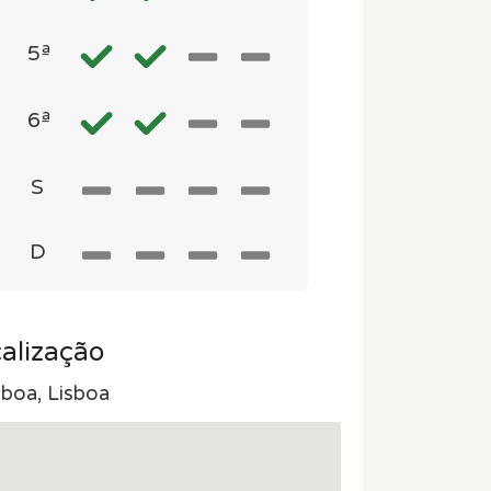
5ª
6ª
S
D
alização
sboa, Lisboa