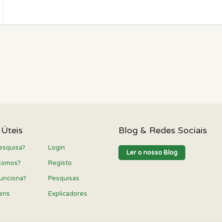
 Úteis
Blog & Redes Sociais
esquisa?
Login
Ler o nosso Blog
somos?
Registo
unciona?
Pesquisas
ens
Explicadores