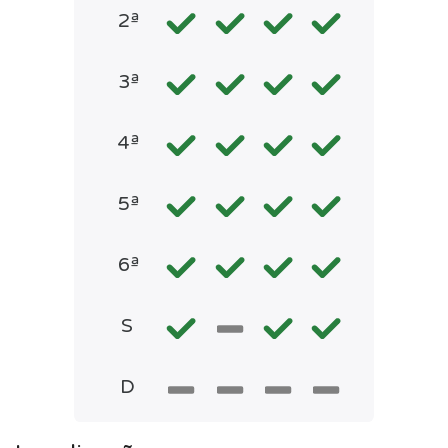
2ª
3ª
4ª
5ª
6ª
S
D