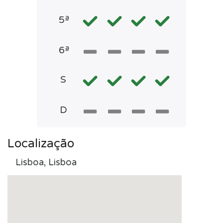
5ª
6ª
S
D
Localização
Lisboa, Lisboa