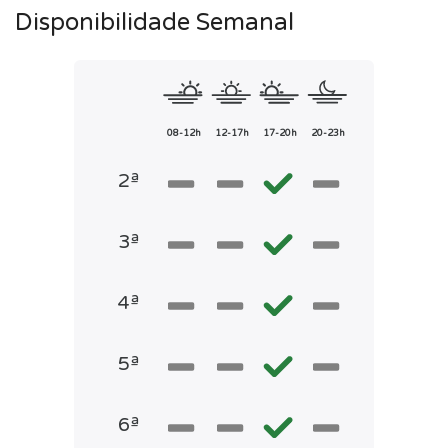
Disponibilidade Semanal
08-12h
12-17h
17-20h
20-23h
2ª
3ª
4ª
5ª
6ª