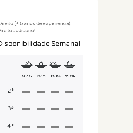
ito (+ 6 anos de experiência).
reito Judiciário!
Disponibilidade Semanal
08-12h
12-17h
17-20h
20-23h
2ª
3ª
4ª