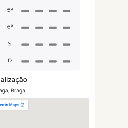
5ª
6ª
S
D
alização
aga, Braga