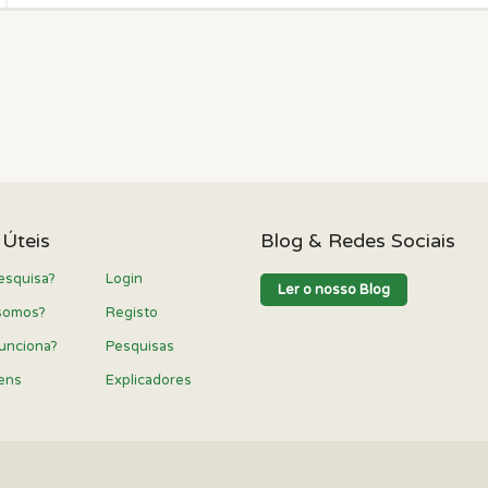
 Úteis
Blog & Redes Sociais
esquisa?
Login
Ler o nosso Blog
somos?
Registo
unciona?
Pesquisas
ens
Explicadores