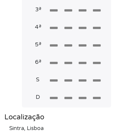
3ª
4ª
5ª
6ª
S
D
Localização
Sintra, Lisboa