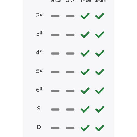
08-12h
12-17h
17-20h
20-23h
2ª
3ª
4ª
5ª
6ª
S
D