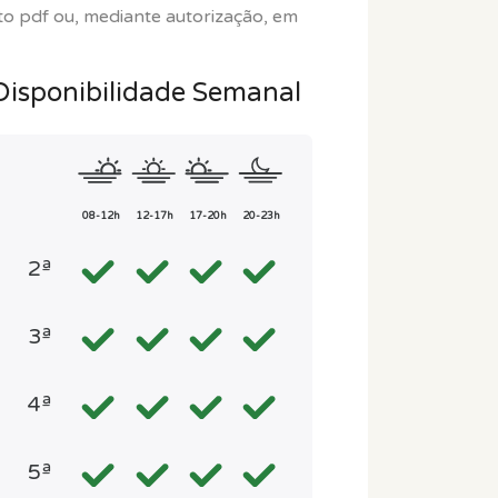
to pdf ou, mediante autorização, em
Disponibilidade Semanal
08-12h
12-17h
17-20h
20-23h
2ª
3ª
4ª
5ª