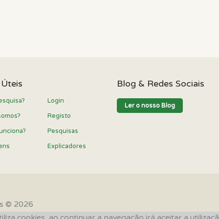
 Úteis
Blog & Redes Sociais
esquisa?
Login
Ler o nosso Blog
somos?
Registo
unciona?
Pesquisas
ens
Explicadores
os © 2026
iliza cookies, ao continuar a navegação irá aceitar a utiliz