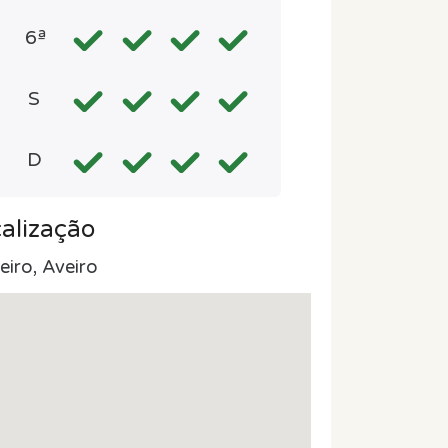
6ª
S
D
alização
eiro, Aveiro