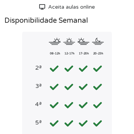
Aceita aulas online
Disponibilidade Semanal
08-12h
12-17h
17-20h
20-23h
2ª
3ª
4ª
5ª