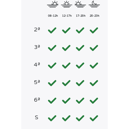
08-12h
12-17h
17-20h
20-23h
2ª
3ª
4ª
5ª
6ª
S