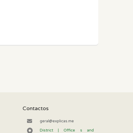
Contactos
geral@explicas.me
District | Office s and