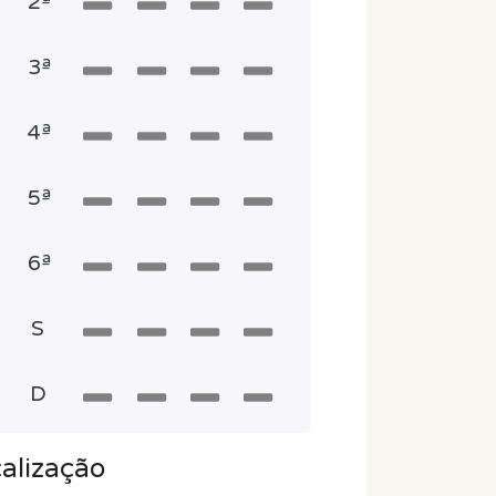
2ª
3ª
4ª
5ª
6ª
S
D
alização