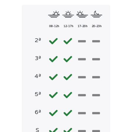
08-12h
12-17h
17-20h
20-23h
2ª
3ª
4ª
5ª
6ª
S