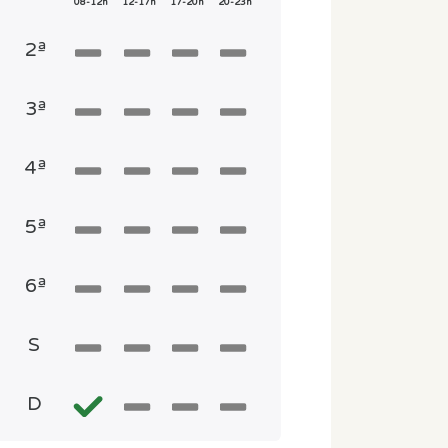
08-12h
12-17h
17-20h
20-23h
2ª
3ª
4ª
5ª
6ª
S
D