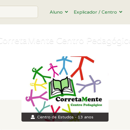
Aluno
Explicador / Centro
CorretaMente Centro Pedagógic
Centro de Estudos - 13 anos