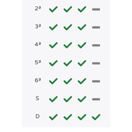
2ª
3ª
4ª
5ª
6ª
S
D